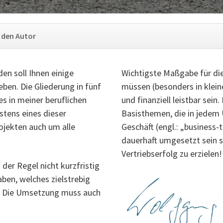
Navigation
 den Autor
überspringen
den soll Ihnen einige
Wichtigste Maßgabe für d
eben. Die Gliederung in fünf
müssen (besonders in klein
es in meiner beruflichen
und finanziell leistbar sein
tens eines dieser
Basisthemen, die in jedem
ojekten auch um alle
Geschäft (engl.: „business
dauerhaft umgesetzt sein s
Vertriebserfolg zu erzielen!
der Regel nicht kurzfristig
aben, welches zielstrebig
. Die Umsetzung muss auch